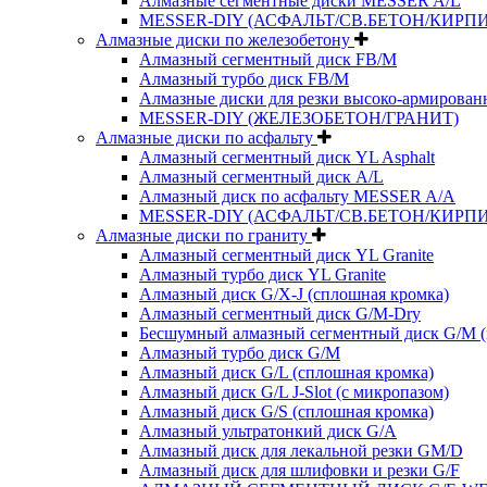
Алмазные сегментные диски MESSER A/L
MESSER-DIY (АСФАЛЬТ/СВ.БЕТОН/КИРПИ
Алмазные диски по железобетону
Алмазный сегментный диск FB/M
Алмазный турбо диск FB/M
Алмазные диски для резки высоко-армированн
MESSER-DIY (ЖЕЛЕЗОБЕТОН/ГРАНИТ)
Алмазные диски по асфальту
Алмазный сегментный диск YL Asphalt
Алмазный сегментный диск A/L
Алмазный диск по асфальту MESSER A/A
MESSER-DIY (АСФАЛЬТ/СВ.БЕТОН/КИРПИ
Алмазные диски по граниту
Алмазный сегментный диск YL Granite
Алмазный турбо диск YL Granite
Алмазный диск G/X-J (сплошная кромка)
Алмазный сегментный диск G/M-Dry
Бесшумный алмазный сегментный диск G/M (
Алмазный турбо диск G/M
Алмазный диск G/L (сплошная кромка)
Алмазный диск G/L J-Slot (с микропазом)
Алмазный диск G/S (сплошная кромка)
Алмазный ультратонкий диск G/A
Алмазный диск для лекальной резки GM/D
Алмазный диск для шлифовки и резки G/F