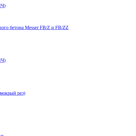
Ч)
ого бетона Messer FB/Z и FB/ZZ
Ч)
мокрый рез)