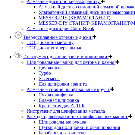
Алмазные диски по керамограниту
Алмазный диск со сплошной алмазной кромк
Ультратонкий алмазный диск по керамограни
MESSER-DIY (КЕРАМОГРАНИТ)
MESSER-DIY (ГРАНИТ/ КЕРАМОГРАНИТ/
Алмазные диски для Cut-n-Break
Твердосплавные отрезные диски
ТСТ диски по металлу
ТСТ диски универсальные
Инструмент для шлифовки и полировки
Шлифовальные чашки для бетона и камня
Двурядные
Турбо
Х-сегмент
Для шлифовки гранита
Алмазные гибкие шлифовальные круги
Cухая шлифовка
Влажная шлифовка
Крепления для АГШК
Инструмент для шлифования металла
Расходка для барабанных шлифовальных машин
Шлифовальные рукава
Щетки для полировки и браширования
Барабаны для зачистки