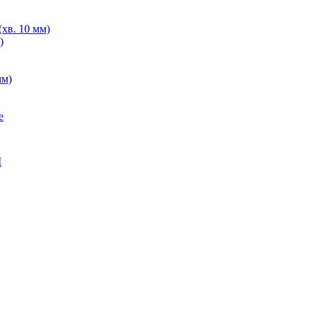
хв. 10 мм)
)
мм)
е
M