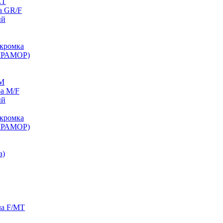
ET
а GR/F
ый
кромка
МРАМОР)
/M
а M/F
ый
кромка
МРАМОР)
а)
ла F/MT