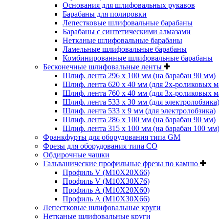
Основания для шлифовальных рукавов
Барабаны для полировки
Лепестковые шлифовальные барабаны
Барабаны с синтетическими алмазами
Нетканые шлифовальные барабаны
Ламельные шлифовальные барабаны
Комбинированные шлифовальные барабаны
Бесконечные шлифовальные ленты
Шлиф. лента 296 х 100 мм (на барабан 90 мм)
Шлиф. лента 620 х 40 мм (для 2х-роликовых 
Шлиф. лента 760 х 40 мм (для 3х-роликовых 
Шлиф. лента 533 х 30 мм (для электролобзика
Шлиф. лента 533 х 9 мм (для электролобзика)
Шлиф. лента 286 х 100 мм (на барабан 90 мм)
Шлиф. лента 315 х 100 мм (на барабан 100 мм
Франкфурты для оборудования типа GM
Фрезы для оборудования типа СО
Обдирочные чашки
Гальванические профильные фрезы по камню
Профиль V (M10X20X66)
Профиль V (M10X30X76)
Профиль А (М10Х20Х60)
Профиль А (М10Х30Х66)
Лепестковые шлифовальные круги
Нетканые шлифовальные круги