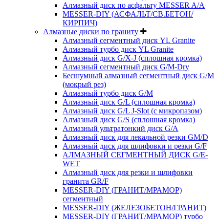
Алмазный диск по асфальту MESSER A/A
MESSER-DIY (АСФАЛЬТ/СВ.БЕТОН/
КИРПИЧ)
Алмазные диски по граниту
Алмазный сегментный диск YL Granite
Алмазный турбо диск YL Granite
Алмазный диск G/X-J (сплошная кромка)
Алмазный сегментный диск G/M-Dry
Бесшумный алмазный сегментный диск G/M
(мокрый рез)
Алмазный турбо диск G/M
Алмазный диск G/L (сплошная кромка)
Алмазный диск G/L J-Slot (с микропазом)
Алмазный диск G/S (сплошная кромка)
Алмазный ультратонкий диск G/A
Алмазный диск для лекальной резки GM/D
Алмазный диск для шлифовки и резки G/F
АЛМАЗНЫЙ СЕГМЕНТНЫЙ ДИСК G/E-
WET
Алмазный диск для резки и шлифовки
гранита GR/F
MESSER-DIY (ГРАНИТ/МРАМОР)
сегментный
MESSER-DIY (ЖЕЛЕЗОБЕТОН/ГРАНИТ)
MESSER-DIY (ГРАНИТ/МРАМОР) турбо