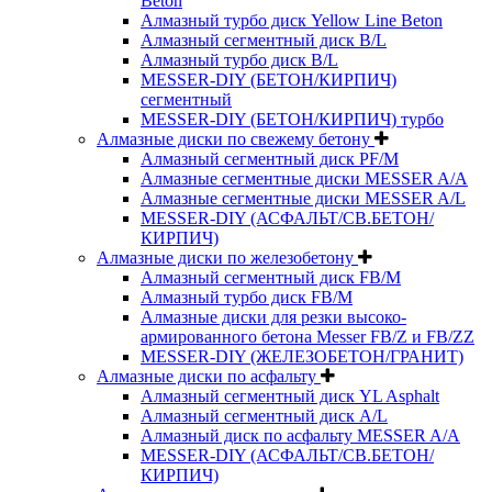
Beton
Алмазный турбо диск Yellow Line Beton
Алмазный сегментный диск B/L
Алмазный турбо диск B/L
MESSER-DIY (БЕТОН/КИРПИЧ)
сегментный
MESSER-DIY (БЕТОН/КИРПИЧ) турбо
Алмазные диски по свежему бетону
Алмазный сегментный диск PF/M
Алмазные сегментные диски MESSER A/A
Алмазные сегментные диски MESSER A/L
MESSER-DIY (АСФАЛЬТ/СВ.БЕТОН/
КИРПИЧ)
Алмазные диски по железобетону
Алмазный сегментный диск FB/M
Алмазный турбо диск FB/M
Алмазные диски для резки высоко-
армированного бетона Messer FB/Z и FB/ZZ
MESSER-DIY (ЖЕЛЕЗОБЕТОН/ГРАНИТ)
Алмазные диски по асфальту
Алмазный сегментный диск YL Asphalt
Алмазный сегментный диск A/L
Алмазный диск по асфальту MESSER A/A
MESSER-DIY (АСФАЛЬТ/СВ.БЕТОН/
КИРПИЧ)