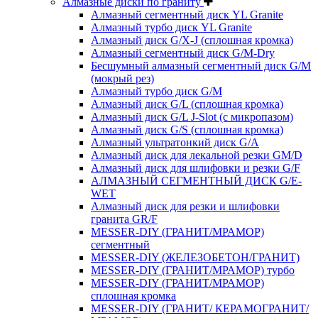
Алмазные диски по граниту
Алмазный сегментный диск YL Granite
Алмазный турбо диск YL Granite
Алмазный диск G/X-J (сплошная кромка)
Алмазный сегментный диск G/M-Dry
Бесшумный алмазный сегментный диск G/M
(мокрый рез)
Алмазный турбо диск G/M
Алмазный диск G/L (сплошная кромка)
Алмазный диск G/L J-Slot (с микропазом)
Алмазный диск G/S (сплошная кромка)
Алмазный ультратонкий диск G/A
Алмазный диск для лекальной резки GM/D
Алмазный диск для шлифовки и резки G/F
АЛМАЗНЫЙ СЕГМЕНТНЫЙ ДИСК G/E-
WET
Алмазный диск для резки и шлифовки
гранита GR/F
MESSER-DIY (ГРАНИТ/МРАМОР)
сегментный
MESSER-DIY (ЖЕЛЕЗОБЕТОН/ГРАНИТ)
MESSER-DIY (ГРАНИТ/МРАМОР) турбо
MESSER-DIY (ГРАНИТ/МРАМОР)
сплошная кромка
MESSER-DIY (ГРАНИТ/ КЕРАМОГРАНИТ/