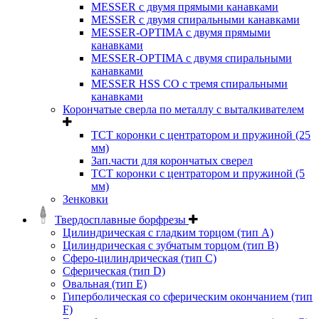
MESSER с двумя прямыми канавками
MESSER с двумя спиральными канавками
MESSER-OPTIMA с двумя прямыми
канавками
MESSER-OPTIMA с двумя спиральными
канавками
MESSER HSS CО с тремя спиральными
канавками
Корончатые сверла по металлу c выталкивателем
ТСТ коронки с центратором и пружиной (25
мм)
Зап.части для корончатых сверел
ТСТ коронки с центратором и пружиной (5
мм)
Зенковки
Твердосплавные борфрезы
Цилиндрическая с гладким торцом (тип А)
Цилиндрическая с зубчатым торцом (тип В)
Сферо-цилиндрическая (тип С)
Сферическая (тип D)
Овальная (тип Е)
Гиперболическая со сферическим окончанием (тип
F)