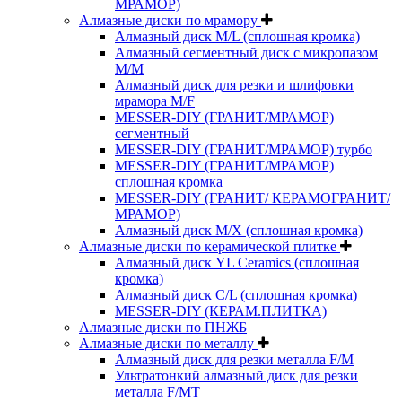
МРАМОР)
Алмазные диски по мрамору
Алмазный диск M/L (сплошная кромка)
Алмазный сегментный диск с микропазом
M/M
Алмазный диск для резки и шлифовки
мрамора M/F
MESSER-DIY (ГРАНИТ/МРАМОР)
сегментный
MESSER-DIY (ГРАНИТ/МРАМОР) турбо
MESSER-DIY (ГРАНИТ/МРАМОР)
сплошная кромка
MESSER-DIY (ГРАНИТ/ КЕРАМОГРАНИТ/
МРАМОР)
Алмазный диск M/X (сплошная кромка)
Алмазные диски по керамической плитке
Алмазный диск YL Ceramics (сплошная
кромка)
Алмазный диск C/L (сплошная кромка)
MESSER-DIY (КЕРАМ.ПЛИТКА)
Алмазные диски по ПНЖБ
Алмазные диски по металлу
Алмазный диск для резки металла F/M
Ультратонкий алмазный диск для резки
металла F/MT