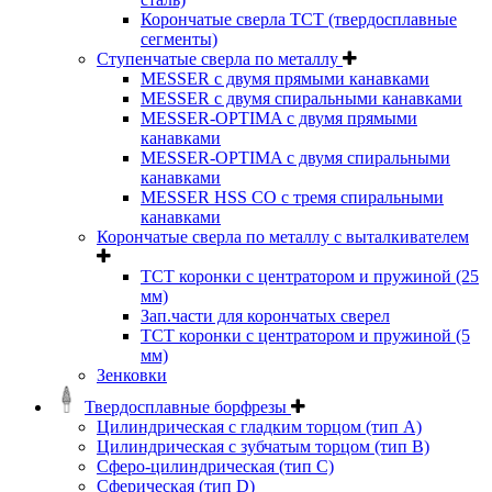
Корончатые сверла TCT (твердосплавные
сегменты)
Ступенчатые сверла по металлу
MESSER с двумя прямыми канавками
MESSER с двумя спиральными канавками
MESSER-OPTIMA с двумя прямыми
канавками
MESSER-OPTIMA с двумя спиральными
канавками
MESSER HSS CО с тремя спиральными
канавками
Корончатые сверла по металлу c выталкивателем
ТСТ коронки с центратором и пружиной (25
мм)
Зап.части для корончатых сверел
ТСТ коронки с центратором и пружиной (5
мм)
Зенковки
Твердосплавные борфрезы
Цилиндрическая с гладким торцом (тип А)
Цилиндрическая с зубчатым торцом (тип В)
Сферо-цилиндрическая (тип С)
Сферическая (тип D)