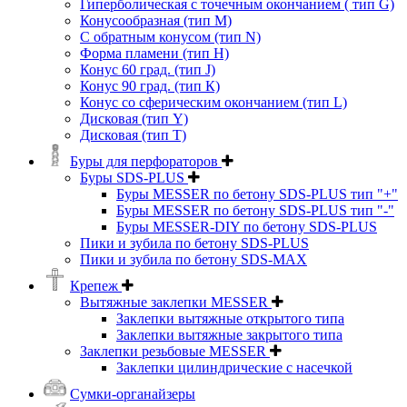
Гиперболическая с точечным окончанием ( тип G)
Конусообразная (тип М)
C обратным конусом (тип N)
Форма пламени (тип H)
Конус 60 град. (тип J)
Конус 90 град. (тип К)
Конус со сферическим окончанием (тип L)
Дисковая (тип Y)
Дисковая (тип Т)
Буры для перфораторов
Буры SDS-PLUS
Буры MESSER по бетону SDS-PLUS тип "+"
Буры MESSER по бетону SDS-PLUS тип "-"
Буры MESSER-DIY по бетону SDS-PLUS
Пики и зубила по бетону SDS-PLUS
Пики и зубила по бетону SDS-MAX
Крепеж
Вытяжные заклепки MESSER
Заклепки вытяжные открытого типа
Заклепки вытяжные закрытого типа
Заклепки резьбовые MESSER
Заклепки цилиндрические с насечкой
Сумки-органайзеры