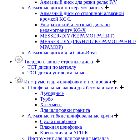
Алмазный диск для резки рельс F/V
Алмазные диски по керамограниту
Алмазный диск со сплошной алмазной
кромкой KG/L
Ультратонкий алмазный диск по
керамограниту KG/X
MESSER-DIY (КЕРАМОГРАНИТ)
MESSER-DIY (ГРАНИТ/ КЕРАМОГРАНИТ/
МРАМОР)
Алмазные диски для Cut-n-Break
Твердосплавные отрезные диски
ТСТ диски по металлу
ТСТ диски универсальные
Инструмент для шлифовки и полировки
Шлифовальные чашки для бетона и камня
Двурядные
Турбо
Х-сегмент
Для шлифовки гранита
Алмазные гибкие шлифовальные круги
Cухая шлифовка
Влажная шлифовка
Крепления для АГШК
Инструмент для шлифования металла