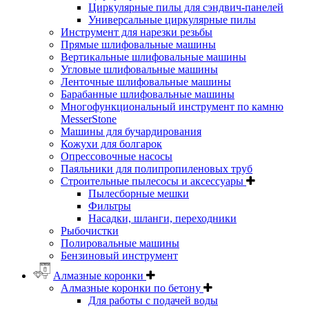
Циркулярные пилы для сэндвич-панелей
Универсальные циркулярные пилы
Инструмент для нарезки резьбы
Прямые шлифовальные машины
Вертикальные шлифовальные машины
Угловые шлифовальные машины
Ленточные шлифовальные машины
Барабанные шлифовальные машины
Многофункциональный инструмент по камню
MesserStone
Машины для бучардирования
Кожухи для болгарок
Опрессовочные насосы
Паяльники для полипропиленовых труб
Строительные пылесосы и аксессуары
Пылесборные мешки
Фильтры
Насадки, шланги, переходники
Рыбочистки
Полировальные машины
Бензиновый инструмент
Алмазные коронки
Алмазные коронки по бетону
Для работы с подачей воды