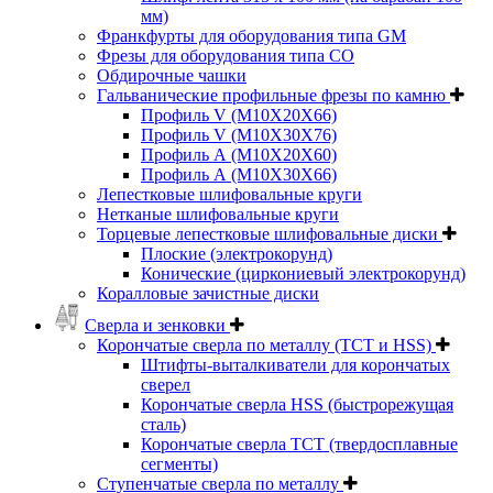
мм)
Франкфурты для оборудования типа GM
Фрезы для оборудования типа СО
Обдирочные чашки
Гальванические профильные фрезы по камню
Профиль V (M10X20X66)
Профиль V (M10X30X76)
Профиль А (М10Х20Х60)
Профиль А (М10Х30Х66)
Лепестковые шлифовальные круги
Нетканые шлифовальные круги
Торцевые лепестковые шлифовальные диски
Плоские (электрокорунд)
Конические (циркониевый электрокорунд)
Коралловые зачистные диски
Сверла и зенковки
Корончатые сверла по металлу (TCT и HSS)
Штифты-выталкиватели для корончатых
сверел
Корончатые сверла HSS (быстрорежущая
сталь)
Корончатые сверла TCT (твердосплавные
сегменты)
Ступенчатые сверла по металлу