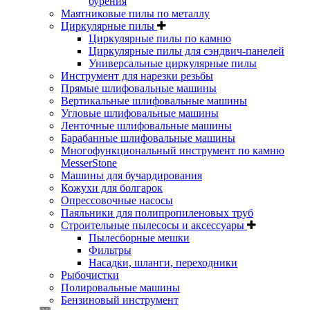
бурения
Маятниковые пилы по металлу
Циркулярные пилы
Циркулярные пилы по камню
Циркулярные пилы для сэндвич-панелей
Универсальные циркулярные пилы
Инструмент для нарезки резьбы
Прямые шлифовальные машины
Вертикальные шлифовальные машины
Угловые шлифовальные машины
Ленточные шлифовальные машины
Барабанные шлифовальные машины
Многофункциональный инструмент по камню
MesserStone
Машины для бучардирования
Кожухи для болгарок
Опрессовочные насосы
Паяльники для полипропиленовых труб
Строительные пылесосы и аксессуары
Пылесборные мешки
Фильтры
Насадки, шланги, переходники
Рыбочистки
Полировальные машины
Бензиновый инструмент