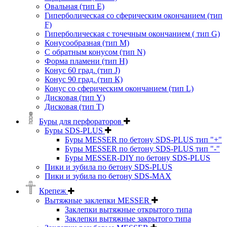
Овальная (тип Е)
Гиперболическая со сферическим окончанием (тип
F)
Гиперболическая с точечным окончанием ( тип G)
Конусообразная (тип М)
C обратным конусом (тип N)
Форма пламени (тип H)
Конус 60 град. (тип J)
Конус 90 град. (тип К)
Конус со сферическим окончанием (тип L)
Дисковая (тип Y)
Дисковая (тип Т)
Буры для перфораторов
Буры SDS-PLUS
Буры MESSER по бетону SDS-PLUS тип "+"
Буры MESSER по бетону SDS-PLUS тип "-"
Буры MESSER-DIY по бетону SDS-PLUS
Пики и зубила по бетону SDS-PLUS
Пики и зубила по бетону SDS-MAX
Крепеж
Вытяжные заклепки MESSER
Заклепки вытяжные открытого типа
Заклепки вытяжные закрытого типа