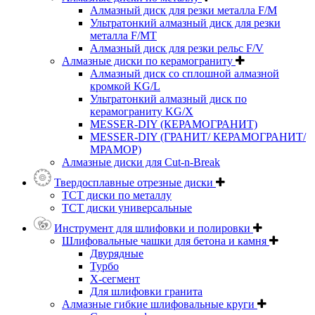
Алмазный диск для резки металла F/M
Ультратонкий алмазный диск для резки
металла F/MT
Алмазный диск для резки рельс F/V
Алмазные диски по керамограниту
Алмазный диск со сплошной алмазной
кромкой KG/L
Ультратонкий алмазный диск по
керамограниту KG/X
MESSER-DIY (КЕРАМОГРАНИТ)
MESSER-DIY (ГРАНИТ/ КЕРАМОГРАНИТ/
МРАМОР)
Алмазные диски для Cut-n-Break
Твердосплавные отрезные диски
ТСТ диски по металлу
ТСТ диски универсальные
Инструмент для шлифовки и полировки
Шлифовальные чашки для бетона и камня
Двурядные
Турбо
Х-сегмент
Для шлифовки гранита
Алмазные гибкие шлифовальные круги