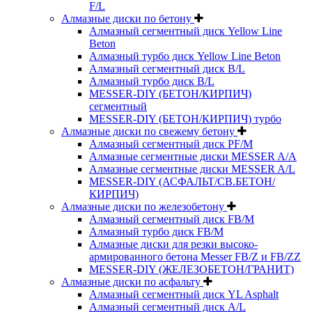
F/L
Алмазные диски по бетону
Алмазный сегментный диск Yellow Line
Beton
Алмазный турбо диск Yellow Line Beton
Алмазный сегментный диск B/L
Алмазный турбо диск B/L
MESSER-DIY (БЕТОН/КИРПИЧ)
сегментный
MESSER-DIY (БЕТОН/КИРПИЧ) турбо
Алмазные диски по свежему бетону
Алмазный сегментный диск PF/M
Алмазные сегментные диски MESSER A/A
Алмазные сегментные диски MESSER A/L
MESSER-DIY (АСФАЛЬТ/СВ.БЕТОН/
КИРПИЧ)
Алмазные диски по железобетону
Алмазный сегментный диск FB/M
Алмазный турбо диск FB/M
Алмазные диски для резки высоко-
армированного бетона Messer FB/Z и FB/ZZ
MESSER-DIY (ЖЕЛЕЗОБЕТОН/ГРАНИТ)
Алмазные диски по асфальту
Алмазный сегментный диск YL Asphalt
Алмазный сегментный диск A/L