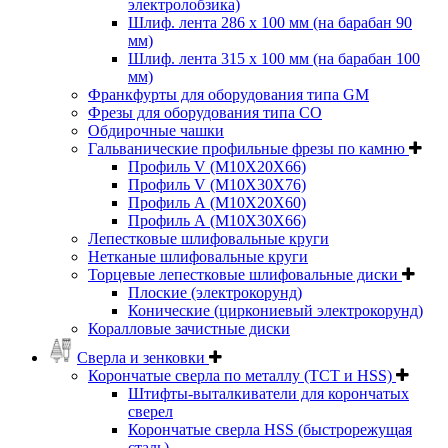
электролобзика)
Шлиф. лента 286 х 100 мм (на барабан 90
мм)
Шлиф. лента 315 х 100 мм (на барабан 100
мм)
Франкфурты для оборудования типа GM
Фрезы для оборудования типа СО
Обдирочные чашки
Гальванические профильные фрезы по камню
Профиль V (M10X20X66)
Профиль V (M10X30X76)
Профиль А (М10Х20Х60)
Профиль А (М10Х30Х66)
Лепестковые шлифовальные круги
Нетканые шлифовальные круги
Торцевые лепестковые шлифовальные диски
Плоские (электрокорунд)
Конические (циркониевый электрокорунд)
Коралловые зачистные диски
Сверла и зенковки
Корончатые сверла по металлу (TCT и HSS)
Штифты-выталкиватели для корончатых
сверел
Корончатые сверла HSS (быстрорежущая
сталь)